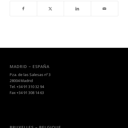
MADRID – ESPAÑA
Pza. de las Salesas nº 3
28004 Madrid
Tel. +34 91 310 32 94
Fax +34 91 308 14 63
BRUXELLES – BELGIQUE