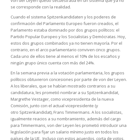
von der Leyen quedó secuestrada en un sistema que ya no
se corresponde con la realidad.
Cuando el sistema
Spitzenkandidaten
y los poderes de
confirmación del Parlamento Europeo fueron creados, el
Parlamento estaba dominado por dos grupos políticos: el
Partido Popular Europeo y los Socialistas y Demócratas. Hoy,
estos dos grupos combinados ya no tienen mayoría. Por el
contrario, en el arco parlamentario conviven cinco grupos.
Cada uno de ellos tiene al menos el 10% de los escaños y
ningún grupo único cuenta con más del 24%.
En la semana previa a la votación parlamentaria, los grupos
políticos obtuvieron concesiones por parte de von der Leyen.
A los liberales, que se habían mostrado contrarios a su
candidatura, les prometió nombrar a su
Spitzenkandidat
,
Margrethe Vestager, como vicepresidenta de la nueva
Comisión, junto con el actual vicepresidente (y
otro
Spitzenkandidat
), Frans Timmermans. A los socialistas,
igualmente reacios a su nombramiento, además del cargo
para Timmermans, von der Leyen les prometió introducir una
legislación para fijar un salario mínimo justo en todos los
países de la UE. Incluso con estos acuerdos, corta de votos,