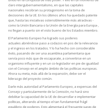
unido en la conquista de más poder. Y ello en un momento de
claro intergubernamentalismo, en que las capitales
nacionales recobran su protagonismo en la toma de
decisiones de la UE. En los últimos años ha quedado patente
que, hasta las iniciativas ostensiblemente más atractivas -
como la Unión Bancaria o la Unión de la Energía para Europa-,
no llegan a puerto sin el visto bueno de los Estados miembro.
El Parlamento Europeo ha logrado sus poderes
actuales abriéndose paso a codazos en pos de la relevancia
y el ingreso en los tratados. Y lo ha hecho con considerable
éxito, pasando de ser una asamblea parlamentaria que
servía poco más que de escaparate, a convertirse en un
organismo influyente y en un co-legislador en pie de igualdad
con el Consejo en el amplio ámbito de las políticas europeas.
Ahora su meta, más allá de la expansión, debe ser el
liderazgo del proyecto común.
Darle más autoridad al Parlamento Europeo, a expensas del
Consejo y particularmente de la Comisión, no hará sino
debilitar la capacidad de la UE de desarrollar e implementar
políticas, alterando al tiempo el tan fundamental frágil
equilibrio de poderes. Esto alimentará el frecuente juego de