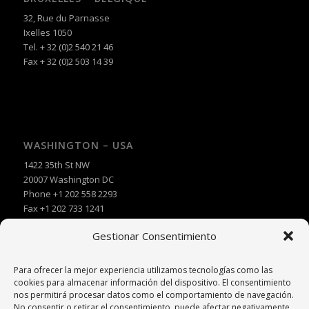
32, Rue du Parnasse
Ixelles 1050
Tel. + 32 (0)2 540 21 46
Fax + 32 (0)2 503 14 39
WASHINGTON – USA
1422 35th St NW
20007 Washington DC
Phone +1 202 558 2293
Fax +1 202 733 1241
Gestionar Consentimiento
Para ofrecer la mejor experiencia utilizamos tecnologías como las
cookies para almacenar información del dispositivo. El consentimiento
nos permitirá procesar datos como el comportamiento de navegación.
No consentir o retirar el consentimiento, puede afectar negativamente